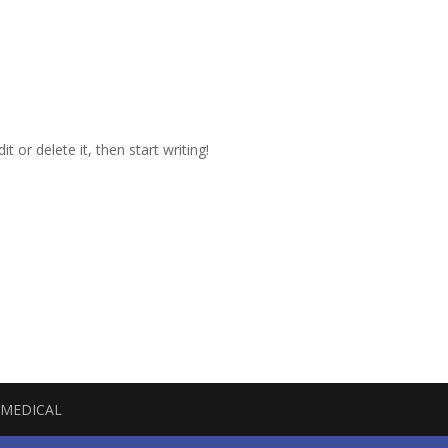
Inicio
Acerca de
Ga
t or delete it, then start writing!
CIMEDICAL